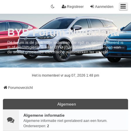
Registreer
Aanmelden
BYD Forum Nederland
Dit forum is dé plek voor iedereen die rijdt in, geïnteresseerd is
in of nieuwsgierig is naar BYD (Build Your Dreams) – een van
de snelst groeiende elektrische automerken ter wereld.
Het is momenteel vr aug 07, 2026 1:48 pm
Forumoverzicht
Algemeen
Algemene informatie
Algemene informatie niet gerelateerd aan een forum.
Onderwerpen:
2