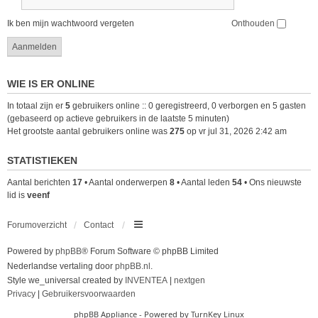
Ik ben mijn wachtwoord vergeten
Onthouden
WIE IS ER ONLINE
In totaal zijn er
5
gebruikers online :: 0 geregistreerd, 0 verborgen en 5 gasten
(gebaseerd op actieve gebruikers in de laatste 5 minuten)
Het grootste aantal gebruikers online was
275
op vr jul 31, 2026 2:42 am
STATISTIEKEN
Aantal berichten
17
• Aantal onderwerpen
8
• Aantal leden
54
• Ons nieuwste
lid is
veenf
Forumoverzicht
Contact
Powered by
phpBB
® Forum Software © phpBB Limited
Nederlandse vertaling door
phpBB.nl
.
Style we_universal created by
INVENTEA
|
nextgen
Privacy
|
Gebruikersvoorwaarden
phpBB Appliance
- Powered by
TurnKey Linux